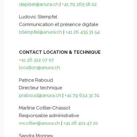
depiller@anura.ch
|
+41 79 265 18 02
Ludovic Stempfel
Communication et présence digitale
lstempfel@anura.ch
|
+41 26 435 31 54
CONTACT LOCATION & TECHNIQUE
+41 26 322 07 07
location@anura.ch
Patrice Raboud
Directeur technique
praboud@anura.ch
|
+41 79 634 31 74
Martine Cottier-Chassot
Responsable administrative
mcottier@anura.ch
|
+41 26 401 47 20
Sandra Monney