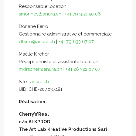
Responsable location
smonney@anura.ch
|
+41 79 950 50 06
Doriane Ferro
Gestionnaire administrative et commerciale
dferro@anura.ch
|
+41 79 633 67 07
Maëlle Kircher
Réceptionniste et assistante location
mkirscher@anura.ch
|
+41 26 322 07 07
Site :
anura.ch
UID: CHE-207.037.181
Réalisation
Cherry’n’Real
c/o ALKPROD
The Art Lab Kreative Productions Sàrl